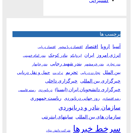
کشتیرانی
برچسب ها
آسیا
اروپا
اقتصاد
اقتصاد دریا محور
اقتصاد دریایی
انرژی امروز
ایران
بنادر کوچک
ایزوایکو
بندر امام خمینی
بندر شهید رجایی
بندر خرمشهر
بندر چابهار
بندر تجاری
بین الملل
تحریم
حمل و نقل دریایی
تجارت دریایی
ترانزیت
خبرگزاری بین المللی
خبرگزاری داخلی
خبرگزاری دانشجویان ایران (ایسنا)
دریانوردی
رستم قاسمی
ریاست جمهوری
روز جهانی دریانوردی
رشد اقتصادی
سازمان بنادر و دریانوردی
سازمان های بین المللی
سایتهای اینترنتی
سرخط خبرها
شرکت دانش بنیان