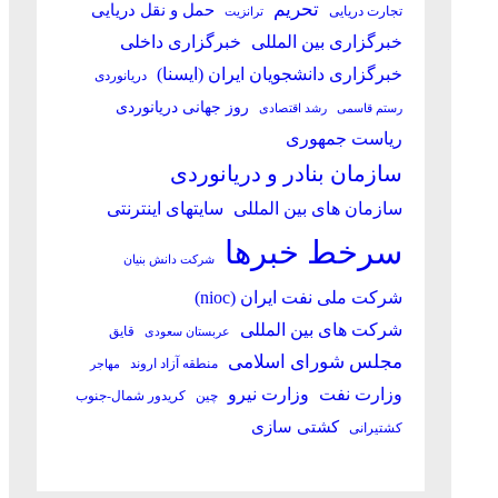
تحریم
حمل و نقل دریایی
تجارت دریایی
ترانزیت
خبرگزاری بین المللی
خبرگزاری داخلی
خبرگزاری دانشجویان ایران (ایسنا)
دریانوردی
روز جهانی دریانوردی
رستم قاسمی
رشد اقتصادی
ریاست جمهوری
سازمان بنادر و دریانوردی
سازمان های بین المللی
سایتهای اینترنتی
سرخط خبرها
شرکت دانش بنیان
شرکت ملی نفت ایران (nioc)
شرکت های بین المللی
قایق
عربستان سعودی
مجلس شورای اسلامی
منطقه آزاد اروند
مهاجر
وزارت نفت
وزارت نیرو
چین
کریدور شمال-جنوب
کشتی سازی
کشتیرانی