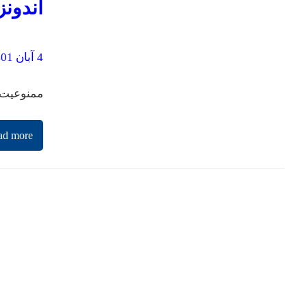
اندون
4 آبان 1401
ممنوعیت فروش بن
ad more