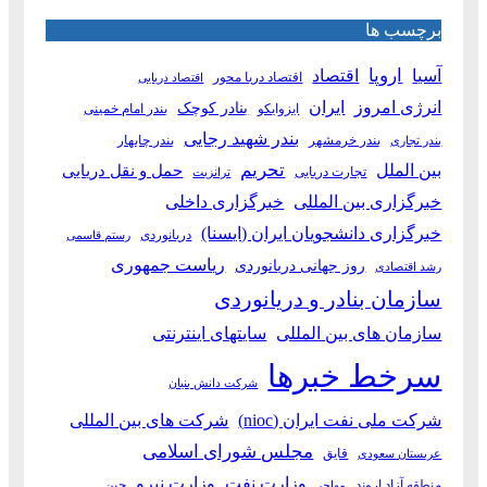
برچسب ها
آسیا
اروپا
اقتصاد
اقتصاد دریا محور
اقتصاد دریایی
انرژی امروز
ایران
بنادر کوچک
ایزوایکو
بندر امام خمینی
بندر شهید رجایی
بندر خرمشهر
بندر چابهار
بندر تجاری
بین الملل
تحریم
حمل و نقل دریایی
تجارت دریایی
ترانزیت
خبرگزاری بین المللی
خبرگزاری داخلی
خبرگزاری دانشجویان ایران (ایسنا)
دریانوردی
رستم قاسمی
ریاست جمهوری
روز جهانی دریانوردی
رشد اقتصادی
سازمان بنادر و دریانوردی
سازمان های بین المللی
سایتهای اینترنتی
سرخط خبرها
شرکت دانش بنیان
شرکت ملی نفت ایران (nioc)
شرکت های بین المللی
مجلس شورای اسلامی
قایق
عربستان سعودی
وزارت نفت
وزارت نیرو
منطقه آزاد اروند
چین
مهاجر