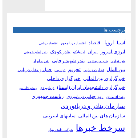
برچسب ها
آسیا
اروپا
اقتصاد
اقتصاد دریا محور
اقتصاد دریایی
انرژی امروز
ایران
بنادر کوچک
ایزوایکو
بندر امام خمینی
بندر شهید رجایی
بندر خرمشهر
بندر چابهار
بندر تجاری
بین الملل
تحریم
حمل و نقل دریایی
تجارت دریایی
ترانزیت
خبرگزاری بین المللی
خبرگزاری داخلی
خبرگزاری دانشجویان ایران (ایسنا)
دریانوردی
رستم قاسمی
ریاست جمهوری
روز جهانی دریانوردی
رشد اقتصادی
سازمان بنادر و دریانوردی
سازمان های بین المللی
سایتهای اینترنتی
سرخط خبرها
شرکت دانش بنیان