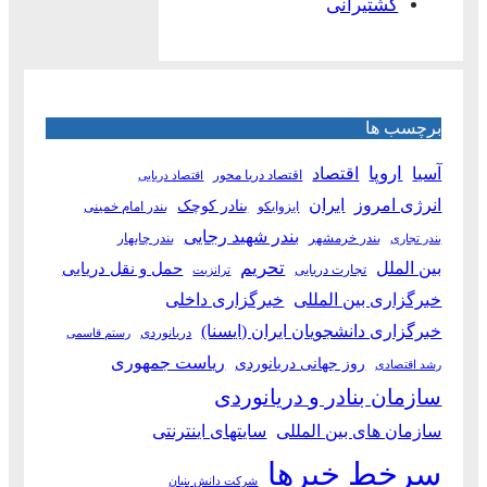
کشتیرانی
برچسب ها
آسیا
اروپا
اقتصاد
اقتصاد دریا محور
اقتصاد دریایی
انرژی امروز
ایران
بنادر کوچک
ایزوایکو
بندر امام خمینی
بندر شهید رجایی
بندر خرمشهر
بندر چابهار
بندر تجاری
بین الملل
تحریم
حمل و نقل دریایی
تجارت دریایی
ترانزیت
خبرگزاری بین المللی
خبرگزاری داخلی
خبرگزاری دانشجویان ایران (ایسنا)
دریانوردی
رستم قاسمی
ریاست جمهوری
روز جهانی دریانوردی
رشد اقتصادی
سازمان بنادر و دریانوردی
سازمان های بین المللی
سایتهای اینترنتی
سرخط خبرها
شرکت دانش بنیان