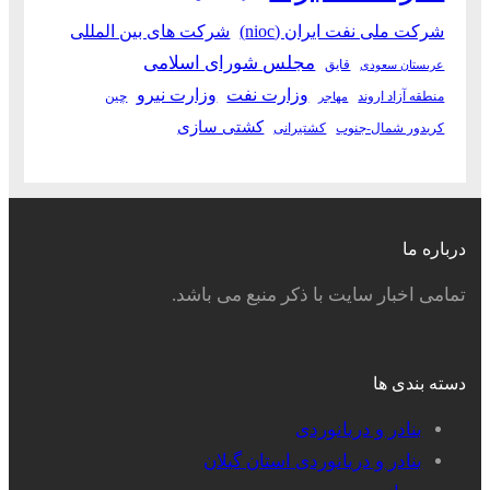
شرکت ملی نفت ایران (nioc)
شرکت های بین المللی
مجلس شورای اسلامی
قایق
عربستان سعودی
وزارت نفت
وزارت نیرو
منطقه آزاد اروند
چین
مهاجر
کشتی سازی
کریدور شمال-جنوب
کشتیرانی
درباره ما
تمامی اخبار سایت با ذکر منبع می باشد.
دسته بندی ها
بنادر و دریانوردی
بنادر و دریانوردی استان گیلان