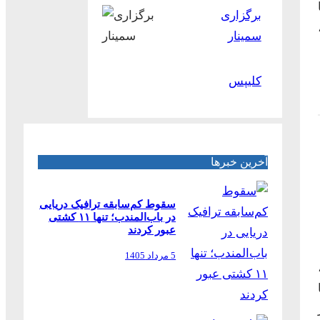
برگزاری
سمینار
کلیپس
آخرین خبرها
سقوط کم‌سابقه ترافیک دریایی
در باب‌المندب؛ تنها ۱۱ کشتی
عبور کردند
5 مرداد 1405