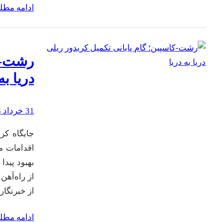
ادامه مط
رشت-کا
دریا به
31 خرداد 1403
جایگاه کر
اقدامات م
بهبود پیدا
از راه‌آه
از خبرنگار
ادامه مط