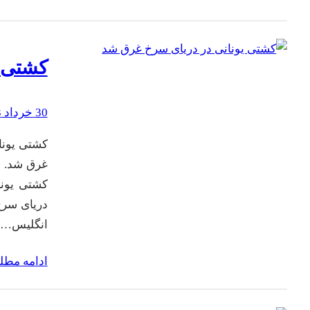
کشتی ی
30 خرداد 1403
کشتی یونان
غرق شد. ب
کشتی یونا
دریای سرخ
انگلیس…
ادامه مط