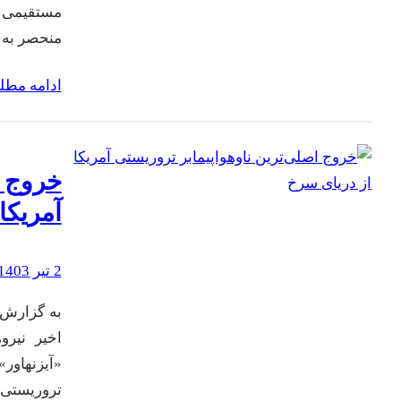
مستقیمی ب
منحصر به 
ادامه مط
خروج ا
آمریکا
2 تیر 1403
به گزارش 
اخیر نیرو
«آیزنهاور
تروریستی 