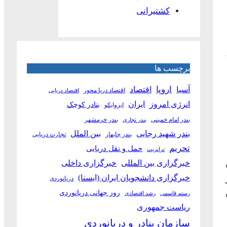
کشتیرانی
برچسب ها
آسیا
اروپا
اقتصاد
اقتصاد دریا محور
اقتصاد دریایی
انرژی امروز
ایران
بنادر کوچک
ایزوایکو
بندر امام خمینی
بندر خرمشهر
بندر تجاری
بین الملل
بندر شهید رجایی
بندر چابهار
تجارت دریایی
تحریم
حمل و نقل دریایی
ترانزیت
خبرگزاری بین المللی
خبرگزاری داخلی
خبرگزاری دانشجویان ایران (ایسنا)
دریانوردی
روز جهانی دریانوردی
رستم قاسمی
رشد اقتصادی
ریاست جمهوری
سازمان بنادر و دریانوردی