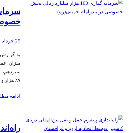
خصوصی 
29 خرداد 1403
به گزارش س
میزان عمل
۸۷ هزار و ۸۱ تن و مربوط به ۷ قلم کالای اساسی شامل گندم، جو، ذرت،…
ادامه مط
راه‌ان