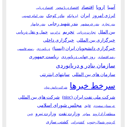
آسیا
اروپا
اقتصاد
اقتصاد دریا محور
اقتصاد دریایی
انرژی امروز
ایران
بنادر کوچک
ایزوایکو
بندر امام خمینی
بندر شهید رجایی
بندر خرمشهر
بندر چابهار
بندر تجاری
بین الملل
تحریم
حمل و نقل دریایی
تجارت دریایی
ترانزیت
خبرگزاری بین المللی
خبرگزاری داخلی
خبرگزاری دانشجویان ایران (ایسنا)
دریانوردی
رستم قاسمی
ریاست جمهوری
روز جهانی دریانوردی
رشد اقتصادی
سازمان بنادر و دریانوردی
سازمان های بین المللی
سایتهای اینترنتی
سرخط خبرها
شرکت دانش بنیان
شرکت ملی نفت ایران (nioc)
شرکت های بین المللی
مجلس شورای اسلامی
قایق
عربستان سعودی
وزارت نفت
وزارت نیرو
منطقه آزاد اروند
چین
مهاجر
کشتی سازی
کریدور شمال-جنوب
کشتیرانی