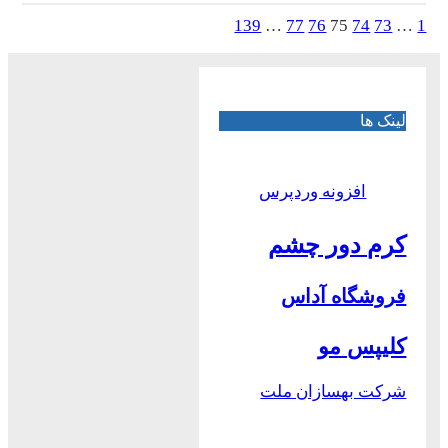
139
…
77
76
75
74
73
…
1
لینک ها
افزونه وردپرس
کرم دور چشم
فروشگاه آداس
کلیپس مو
شرکت بهسازان ملت