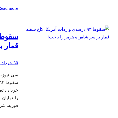
Read more
قمار ب
30 خرداد 1405
سی نیوز-*
را نمایان
فوریه، شر