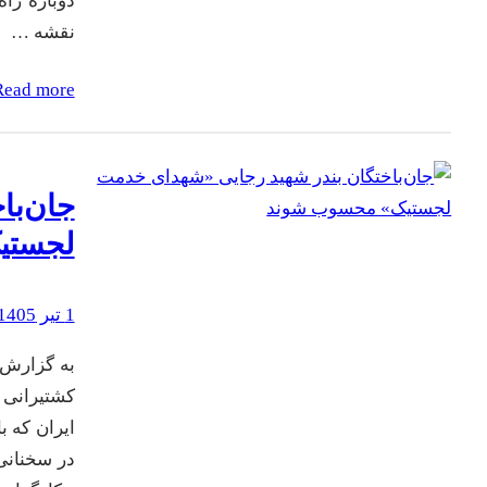
دوباره راه
نقشه …
Read more
جان‌با
لجستی
1 تیر 1405
به گزارش س
کشتیرانی 
ایران که 
در سخنانی