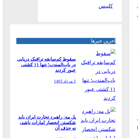
کلیپس
آخرین خبرها
سقوط کم‌سابقه ترافیک دریایی
در باب‌المندب؛ تنها ۱۱ کشتی
عبور کردند
5 مرداد 1405
پل مه: راهبرد تجارت ایران باید
شکستن انحصار امارات باشد،
نه حذف آن