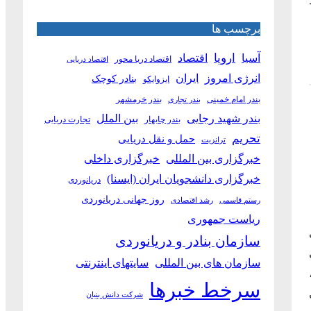
برچسب ها
آسیا
اروپا
اقتصاد
اقتصاد دریا محور
اقتصاد دریایی
انرژی امروز
ایران
بنادر کوچک
ایزوایکو
بندر امام خمینی
بندر خرمشهر
بندر تجاری
بین الملل
بندر شهید رجایی
بندر چابهار
تجارت دریایی
تحریم
حمل و نقل دریایی
ترانزیت
خبرگزاری بین المللی
خبرگزاری داخلی
خبرگزاری دانشجویان ایران (ایسنا)
دریانوردی
روز جهانی دریانوردی
رستم قاسمی
رشد اقتصادی
ریاست جمهوری
سازمان بنادر و دریانوردی
سازمان های بین المللی
سایتهای اینترنتی
سرخط خبرها
شرکت دانش بنیان