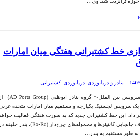
 حوزه ترانزیت شد. وی…
دازی خط کشتیرانی هفتگی میان امارات
ق
–
–
بنادر و دریانوردی
, 
دریانوردی
, 
کشتیرانی
سی نیوز-سرویس بین الملل-* گروه بنادر ابوظبی ( Ports Group
ی یک سرویس لجستیک یکپارچه و مستقیم میان امارات متحده عربی
ر داد. این خط کشتیرانی جدید که به صورت هفتگی فعالیت خواهد
کرد، با هدف جابجایی کانتینرها و محموله‌های چرخ‌دار (Ro-Ro)، بندر خلیفه 
 به طور مستقیم به بندر…