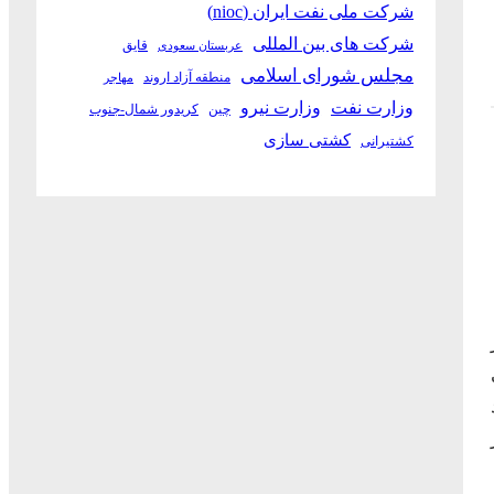
شرکت ملی نفت ایران (nioc)
شرکت های بین المللی
قایق
عربستان سعودی
مجلس شورای اسلامی
منطقه آزاد اروند
مهاجر
وزارت نفت
وزارت نیرو
چین
کریدور شمال-جنوب
کشتی سازی
کشتیرانی
AD) از
در