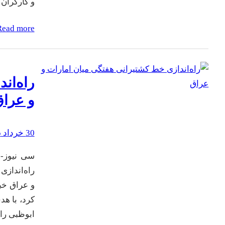
و کارگران
Read more
راه‌ان
و عرا
30 خرداد 1405
راه‌انداز
و عراق خب
ابوظبی را