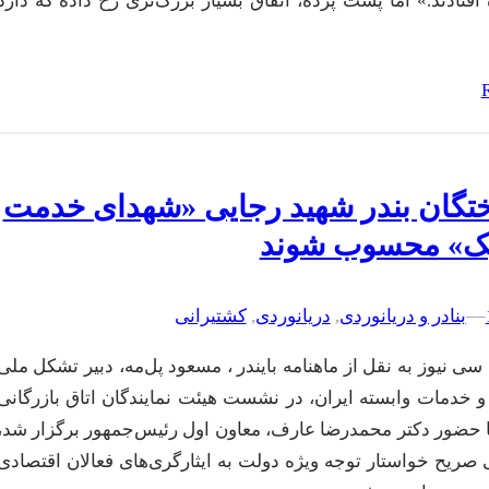
 افتادند.» اما پشت پرده، اتفاق بسیار بزرگ‌تری رخ داده که دارد
ختگان بندر شهید رجایی «شهدای خدمت
ک» محسوب شوند
–
–
بنادر و دریانوردی
, 
دریانوردی
, 
کشتیرانی
ی نیوز به نقل از ماهنامه بایندر ، مسعود پل‌مه، دبیر تشکل ملی
و خدمات وابسته ایران، در نشست هیئت نمایندگان اتاق بازرگانی
با حضور دکتر محمدرضا عارف، معاون اول رئیس‌جمهور برگزار شد،
 صریح خواستار توجه ویژه دولت به ایثارگری‌های فعالان اقتصادی