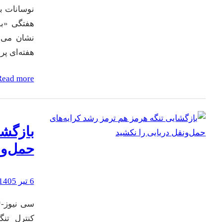
نوسانات ب
هفتگی «بو
نشان می‌د
هفته‌ای پ
Read more
بازگشا
حمل‌ون
6 تیر 1405
سی نیوز-* 
کنترل تنگه