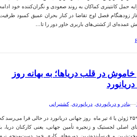
یه حمل کانتینری کماکان به روند صعودی و نگران‌کننده خود ادامه
غاز زودهنگام فصل اوج تقاضا در کنار بحران عمیق کمبود ظرفیت
ش عمده‌ای از کشتی‌های باربری خاور دور را تا…
خاموش در قلب دریاها؛ به بهانه روز
دریانورد
–
–
بنادر و دریانوردی
, 
دریانوردی
, 
کشتیرانی
سی نیوز-*۲۵ ژوئن یا 4 تیر ماه روز جهانی دریانورد در حالی فرا می‌رسد که
های اصلی لجستیک و زنجیره تأمین جهانی، یعنی کارکنان دریا، با
ت‌ترین و فرساینده‌ترین دوره‌های کاری خود دست‌وپنجه نرم