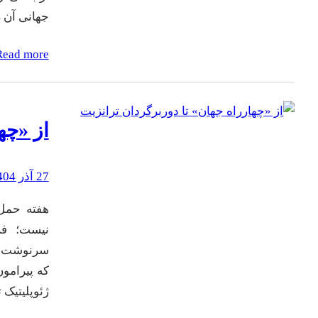
جهانی آن ر
Read more
از «چه
27 آذر 1404
هفته حمل‌
نیست؛ فر
که پیرامو
ژئوپلیتیک 