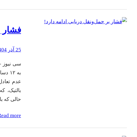
فشار ب
25 آذر 1404
سی نیوز -
عدم تعادل
حالی که با
Read more