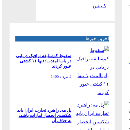
کلیپس
آخرین خبرها
سقوط کم‌سابقه ترافیک دریایی
در باب‌المندب؛ تنها ۱۱ کشتی
عبور کردند
5 مرداد 1405
پل مه: راهبرد تجارت ایران باید
شکستن انحصار امارات باشد،
نه حذف آن