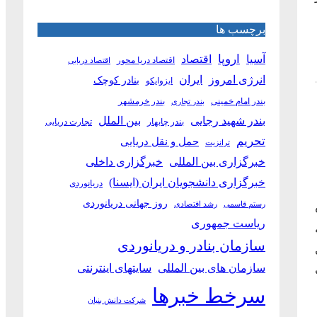
برچسب ها
آسیا
اروپا
اقتصاد
اقتصاد دریا محور
اقتصاد دریایی
انرژی امروز
ایران
بنادر کوچک
ایزوایکو
بندر امام خمینی
بندر خرمشهر
بندر تجاری
بین الملل
بندر شهید رجایی
بندر چابهار
تجارت دریایی
تحریم
حمل و نقل دریایی
ترانزیت
خبرگزاری بین المللی
خبرگزاری داخلی
خبرگزاری دانشجویان ایران (ایسنا)
دریانوردی
روز جهانی دریانوردی
رستم قاسمی
رشد اقتصادی
ریاست جمهوری
سازمان بنادر و دریانوردی
ی
سازمان های بین المللی
سایتهای اینترنتی
سرخط خبرها
شرکت دانش بنیان