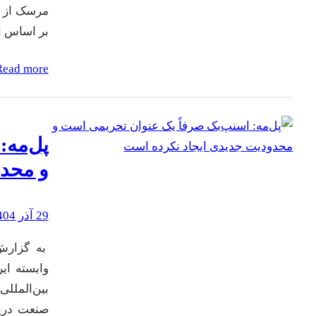
مرسک از ا
بر اساس اطلا
Read more
پل‌مه:
و محدو
29 آذر 1404
به گزارش
بین‌الملل
صنعت دریا