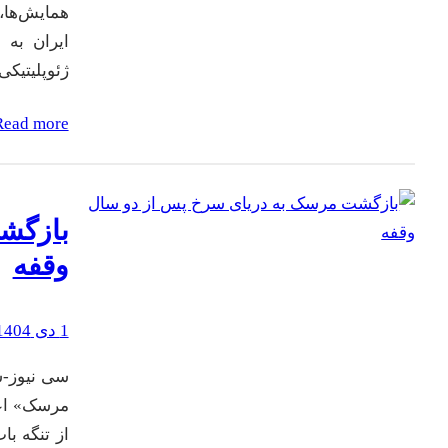
همایش‌ها، 
ایران به 
ژئوپلیتیکی
Read more
بازگش
وقفه
1 دی 1404
سی نیوز-س
مرسک» اعل
از تنگه ب