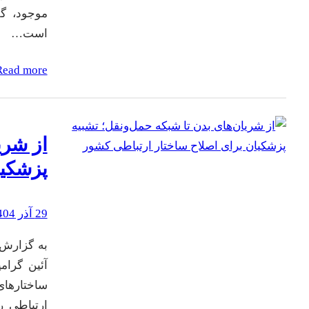
موجود، گ
است…
Read more
از شری
پزشکیا
29 آذر 1404
به گزارش 
آئین گرام
ساختارهای
ارتباطی ر