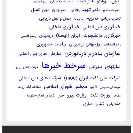
ایران
بنادر کوچک
ایزوایکو
بندر امام خمینی
بندر تجاری
بندر شهید رجایی
بین الملل
بندر خرمشهر
بندر چابهار
تحریم
حمل و نقل دریایی
تجارت دریایی
ترانزیت
خبرگزاری بین المللی
خبرگزاری داخلی
خبرگزاری دانشجویان ایران (ایسنا)
دریانوردی
رستم قاسمی
ریاست جمهوری
روز جهانی دریانوردی
رشد اقتصادی
سازمان بنادر و دریانوردی
سازمان های بین المللی
سرخط خبرها
سایتهای اینترنتی
شرکت دانش بنیان
شرکت ملی نفت ایران (nioc)
شرکت های بین المللی
مجلس شورای اسلامی
قایق
منطقه آزاد اروند
عربستان سعودی
وزارت نفت
وزارت نیرو
چین
کریدور شمال-جنوب
مهاجر
کشتی سازی
کشتیرانی