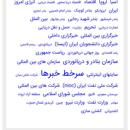
اروپا
آسیا
اقتصاد
انرژی امروز
اقتصاد دریا محور
اقتصاد دریایی
ایران
بنادر کوچک
ایزوایکو
بندر امام خمینی
بندر تجاری
بندر شهید رجایی
بین الملل
بندر خرمشهر
بندر چابهار
تحریم
حمل و نقل دریایی
تجارت دریایی
ترانزیت
خبرگزاری بین المللی
خبرگزاری داخلی
خبرگزاری دانشجویان ایران (ایسنا)
دریانوردی
رستم قاسمی
ریاست جمهوری
روز جهانی دریانوردی
رشد اقتصادی
سازمان بنادر و دریانوردی
سازمان های بین المللی
سرخط خبرها
سایتهای اینترنتی
شرکت دانش بنیان
شرکت ملی نفت ایران (nioc)
شرکت های بین المللی
مجلس شورای اسلامی
قایق
منطقه آزاد اروند
عربستان سعودی
وزارت نفت
وزارت نیرو
چین
کریدور شمال-جنوب
مهاجر
کشتی سازی
کشتیرانی