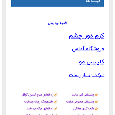
لینک ها
افزونه وردپرس
کرم دور چشم
فروشگاه آداس
کلیپس مو
شرکت بهسازان ملت