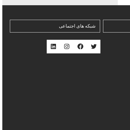
شبکه های اجتماعی
توییتر
فیس‌بوک
اینستاگرم
لینکداین