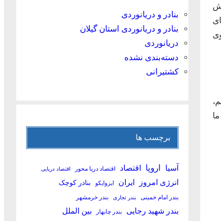
ش
بنادر و دریانوردی
ای
بنادر و دریانوردی استان گیلان
وی
دریانوردی
دسته‌بندی نشده
کشتیرانی
م،
ما
برچسب ها
آسیا
اروپا
اقتصاد
اقتصاد دریا محور
اقتصاد دریایی
انرژی امروز
ایران
بنادر کوچک
ایزوایکو
بندر امام خمینی
بندر خرمشهر
بندر تجاری
بین الملل
بندر شهید رجایی
بندر چابهار