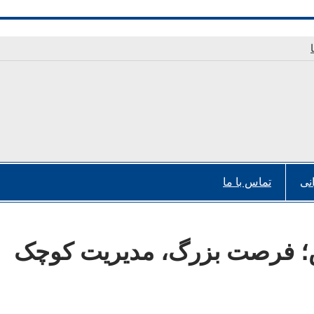
نی
تماس با ما
س؛ فرصت بزرگ، مدیریت کوچک