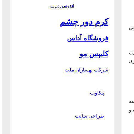
افزونه وردپرس
کرم دور چشم
یی
فروشگاه آداس
ری
کلیپس مو
ری
شرکت بهسازان ملت
پیکاوب
رت سه
 و
طراحی سایت