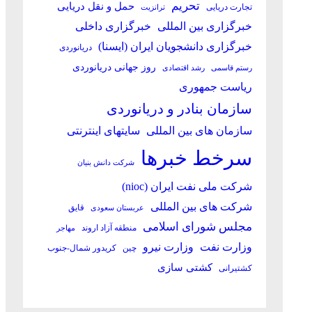
تحریم
حمل و نقل دریایی
تجارت دریایی
ترانزیت
خبرگزاری بین المللی
خبرگزاری داخلی
خبرگزاری دانشجویان ایران (ایسنا)
دریانوردی
روز جهانی دریانوردی
رستم قاسمی
رشد اقتصادی
ریاست جمهوری
سازمان بنادر و دریانوردی
سازمان های بین المللی
سایتهای اینترنتی
سرخط خبرها
شرکت دانش بنیان
شرکت ملی نفت ایران (nioc)
شرکت های بین المللی
قایق
عربستان سعودی
مجلس شورای اسلامی
منطقه آزاد اروند
مهاجر
وزارت نفت
وزارت نیرو
چین
کریدور شمال-جنوب
کشتی سازی
کشتیرانی