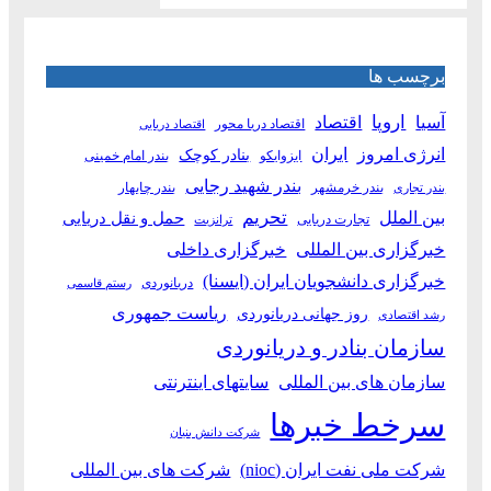
برچسب ها
آسیا
اروپا
اقتصاد
اقتصاد دریا محور
اقتصاد دریایی
انرژی امروز
ایران
بنادر کوچک
ایزوایکو
بندر امام خمینی
بندر شهید رجایی
بندر خرمشهر
بندر چابهار
بندر تجاری
بین الملل
تحریم
حمل و نقل دریایی
تجارت دریایی
ترانزیت
خبرگزاری بین المللی
خبرگزاری داخلی
خبرگزاری دانشجویان ایران (ایسنا)
دریانوردی
رستم قاسمی
ریاست جمهوری
روز جهانی دریانوردی
رشد اقتصادی
سازمان بنادر و دریانوردی
سازمان های بین المللی
سایتهای اینترنتی
سرخط خبرها
شرکت دانش بنیان
شرکت ملی نفت ایران (nioc)
شرکت های بین المللی