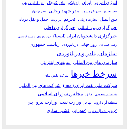
انرژی امروز
ایران
بنادر کوچک
ایزوایکو
بندر امام خمینی
بندر شهید رجایی
بندر خرمشهر
بندر چابهار
بندر تجاری
بین الملل
تحریم
حمل و نقل دریایی
تجارت دریایی
ترانزیت
خبرگزاری بین المللی
خبرگزاری داخلی
خبرگزاری دانشجویان ایران (ایسنا)
دریانوردی
رستم قاسمی
ریاست جمهوری
روز جهانی دریانوردی
رشد اقتصادی
سازمان بنادر و دریانوردی
سازمان های بین المللی
سایتهای اینترنتی
سرخط خبرها
شرکت دانش بنیان
شرکت ملی نفت ایران (nioc)
شرکت های بین المللی
مجلس شورای اسلامی
قایق
عربستان سعودی
وزارت نفت
وزارت نیرو
منطقه آزاد اروند
چین
مهاجر
کشتی سازی
کریدور شمال-جنوب
کشتیرانی