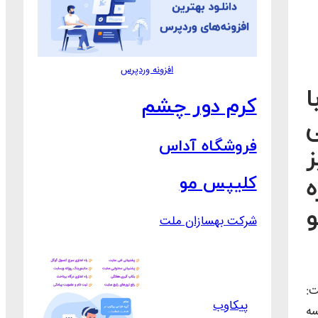
افزونه وردپرس
ا
کرم دور چشم
ی
فروشگاه آداس
کلیپس مو
ه
و
شرکت بهسازان ملت
ت:
پیکاوب
سه