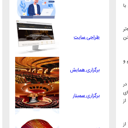
با
تر
تن
طراحی سایت
 و
برگزاری همایش
در
ای
برگزاری سمینار
.در بهترین حالت حدود ۱۵ درصد از
از