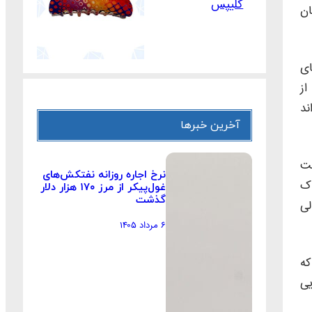
کلیپس
ان
ای
از
ند
آخرین خبرها
 گفت
نرخ اجاره روزانه نفتکش‌های
اک
غول‌پیکر از مرز ۱۷۰ هزار دلار
گذشت
لی
۶ مرداد ۱۴۰۵
که
یی