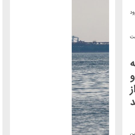
ود
قت
ه
و
ز
د
ین