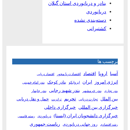
بنادر و دریانوردی استان گیلان
دریانوردی
دسته‌بندی نشده
کشتیرانی
برچسب ها
آسیا
اروپا
اقتصاد
اقتصاد دریا محور
اقتصاد دریایی
انرژی امروز
ایران
بنادر کوچک
ایزوایکو
بندر امام خمینی
بندر شهید رجایی
بندر خرمشهر
بندر چابهار
بندر تجاری
بین الملل
تحریم
حمل و نقل دریایی
تجارت دریایی
ترانزیت
خبرگزاری بین المللی
خبرگزاری داخلی
خبرگزاری دانشجویان ایران (ایسنا)
دریانوردی
رستم قاسمی
ریاست جمهوری
روز جهانی دریانوردی
رشد اقتصادی