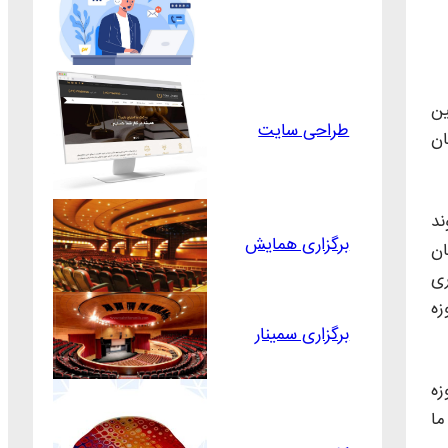
ین
طراحی سایت
ان
ند
برگزاری همایش
ان
ری
زه
برگزاری سمینار
زه
ما