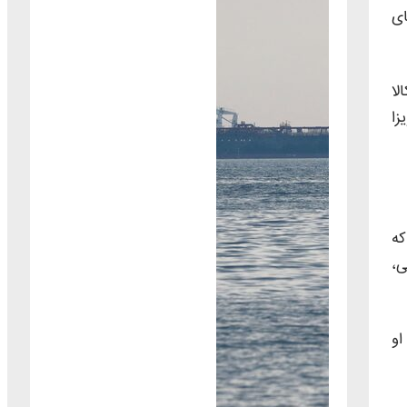
ای
یت کالا
ه گذشته فقط به ۸۰ راننده ویزا
که
ی،
او