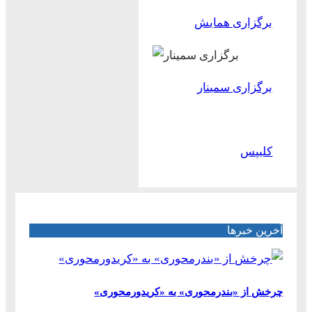
برگزاری همایش
برگزاری سمینار
کلیپس
آخرین خبرها
چرخش از «بندرمحوری» به «کریدورمحوری»