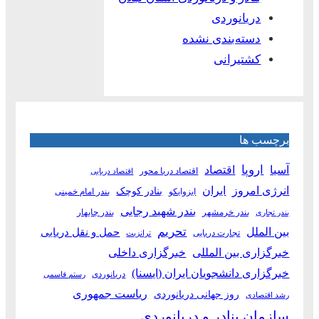
دریانوردی
دسته‌بندی نشده
کشتیرانی
برچسب ها
آسیا
اروپا
اقتصاد
اقتصاد دریا محور
اقتصاد دریایی
انرژی امروز
ایران
بنادر کوچک
ایزوایکو
بندر امام خمینی
بندر شهید رجایی
بندر خرمشهر
بندر چابهار
بندر تجاری
بین الملل
تحریم
حمل و نقل دریایی
تجارت دریایی
ترانزیت
خبرگزاری بین المللی
خبرگزاری داخلی
خبرگزاری دانشجویان ایران (ایسنا)
دریانوردی
رستم قاسمی
ریاست جمهوری
روز جهانی دریانوردی
رشد اقتصادی
سازمان بنادر و دریانوردی