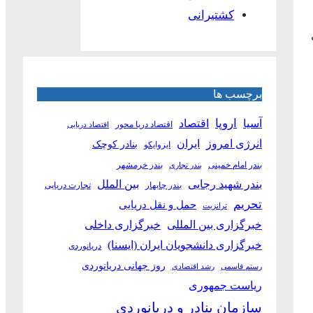
کشتیرانی
برچسب ها
آسیا
اروپا
اقتصاد
اقتصاد دریا محور
اقتصاد دریایی
انرژی امروز
ایران
بنادر کوچک
ایزوایکو
بندر امام خمینی
بندر خرمشهر
بندر تجاری
بین الملل
بندر شهید رجایی
بندر چابهار
تجارت دریایی
تحریم
حمل و نقل دریایی
ترانزیت
خبرگزاری بین المللی
خبرگزاری داخلی
خبرگزاری دانشجویان ایران (ایسنا)
دریانوردی
روز جهانی دریانوردی
رستم قاسمی
رشد اقتصادی
ریاست جمهوری
سازمان بنادر و دریانوردی