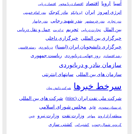
آسیا
اروپا
اقتصاد
اقتصاد دریا محور
اقتصاد دریایی
انرژی امروز
ایران
بنادر کوچک
ایزوایکو
بندر امام خمینی
بندر شهید رجایی
بندر خرمشهر
بندر چابهار
بندر تجاری
بین الملل
تحریم
حمل و نقل دریایی
تجارت دریایی
ترانزیت
خبرگزاری بین المللی
خبرگزاری داخلی
خبرگزاری دانشجویان ایران (ایسنا)
دریانوردی
رستم قاسمی
ریاست جمهوری
روز جهانی دریانوردی
رشد اقتصادی
سازمان بنادر و دریانوردی
سازمان های بین المللی
سایتهای اینترنتی
سرخط خبرها
شرکت دانش بنیان
شرکت ملی نفت ایران (nioc)
شرکت های بین المللی
مجلس شورای اسلامی
قایق
عربستان سعودی
وزارت نفت
وزارت نیرو
منطقه آزاد اروند
چین
مهاجر
کشتی سازی
کریدور شمال-جنوب
کشتیرانی