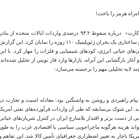
انتشار داده‌های تکان‌دهنده مؤسسه لجستیکی «دکارت» درباره سقوط ۹۳.۲ درصدی واردات ایالات متحده از بناد
حوزه خلیج فارس در ماه خرداد ، تصویر دقیقی از ابعاد مالی و ساختاری یک بحران ژئوپلیتیک ۱۱۰ روزه را نمایان کرد. این گزار
‌های حیاتی انرژی، کودهای شیمیایی و فلزات را مهار کرد. با این
MOU) میان ایران و آمریکا و آغاز بازگشایی این آبراه، بازارها وارد فاز نوینی از تحلیل شده‌اند.
د لایه تحلیلی مهم را برجسته می‌سازد:
یام راهبردی و روشن به واشنگتن بود: معادله امنیت و تجارت در
د. این شوک بی‌سابقه که طی آن واردات فرآورده‌های نفتی آمریکا
 کرد عملاً بازتابی از دست برتر و اقتدار بلامنازع ایران در کنترل شریان‌های حیاتی
‌تواند هزینه هرگونه ماجراجویی سیاسی یا اقتصادی غرب را به طور
ا ناچار به تغییر اضطراری جغرافیای تأمین کالا شد. این تفاهم و