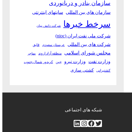
سازمان بنادر و دریانوردی
سازمان های بین المللی
سایتهای اینترنتی
سرخط خبرها
شرکت دانش بنیان
شرکت ملی نفت ایران (nioc)
شرکت های بین المللی
قایق
عربستان سعودی
مجلس شورای اسلامی
منطقه آزاد اروند
مهاجر
وزارت نفت
وزارت نیرو
چین
کریدور شمال-جنوب
کشتی سازی
کشتیرانی
شبکه های اجتماعی
توییتر
فیس‌بوک
اینستاگرم
لینکداین