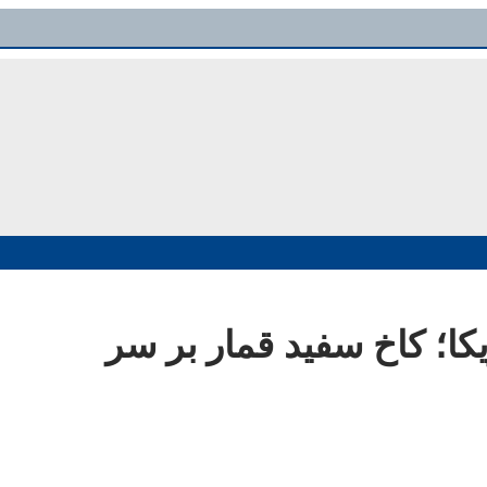
مریکا؛ کاخ سفید قمار بر سر