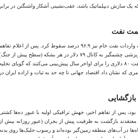
ه یک سازش دیپلماتیک باشد، عقب‌نشینی آشکار واشنگتن در برابر
آمار ماه مه اوج خفگی کانال‌های انرژی را نشان داد؛ جایی که واردات نفت خام نیز ۹۶.۹ درصد سقوط کرد. پس از اعلام تفاه
ژوئن، بازار بلافاصله واکنش نشان داد و قیمت نفت برنت با ریزشی چشمگیر به کانال ۷۹ دلار در هر بشکه (سطح پیش از جنگ
بازگشت. مؤسسات بزرگ مالی مانند گلدمن ساکس اکنون نفت ۸۰ دلاری را برای اواخر سال پیش‌بینی می‌کنند که گویای تخلیه
که نشان داد اقتصاد جهانی تا چه حد به ثبات و اراده ایران در
د، پس از تفاهم اخیر، جهش ترافیکی اولیه با عبور ده‌ها کشتی
ن معتقدند بازگشت به ظرفیت پیش از بحران (عبور روزانه بیش از
 بود. نزدیک به ۵۰۰ کشتی تجاری ماه‌ها در آب‌های منطقه زمین‌گیر بوده‌اند و رسوب جلبک‌ها روی بدنه