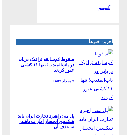
کلیپس
آخرین خبرها
سقوط کم‌سابقه ترافیک دریایی
در باب‌المندب؛ تنها ۱۱ کشتی
عبور کردند
5 مرداد 1405
پل مه: راهبرد تجارت ایران باید
شکستن انحصار امارات باشد،
نه حذف آن