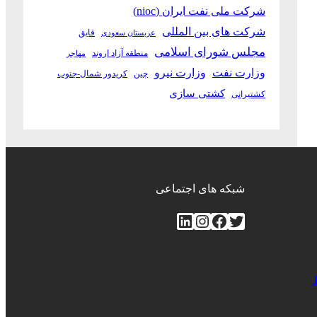
شرکت ملی نفت ایران (nioc)
شرکت های بین المللی
قایق
عربستان سعودی
مجلس شورای اسلامی
منطقه آزاد اروند
مهاجر
وزارت نفت
وزارت نیرو
چین
کریدور شمال-جنوب
کشتی سازی
کشتیرانی
شبکه های اجتماعی
توییتر
فیس‌بوک
اینستاگرم
لینکداین