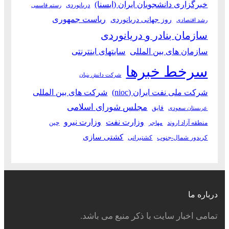
خبرگزاری دانشجویان ایران (ایسنا)
دریانوردی
رستم قاسمی
ریاست جمهوری
روز جهانی دریانوردی
رشد اقتصادی
سازمان بنادر و دریانوردی
سازمان های بین المللی
سایتهای اینترنتی
سرخط خبرها
شرکت دانش بنیان
شرکت ملی نفت ایران (nioc)
شرکت های بین المللی
مجلس شورای اسلامی
قایق
عربستان سعودی
وزارت نفت
وزارت نیرو
منطقه آزاد اروند
چین
مهاجر
کشتی سازی
کریدور شمال-جنوب
کشتیرانی
درباره ما
تمامی اخبار سایت با ذکر منبع می باشد.