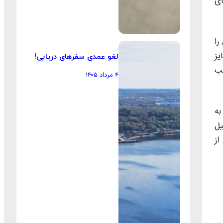
ای
را
یز
لغو عمدی سفرهای دریایی!
جب
۴ مرداد ۱۴۰۵
به
یل
از