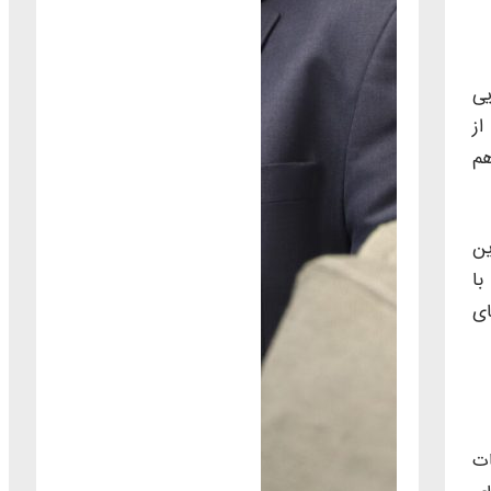
یی
از
هم
ین
با
ای
ات