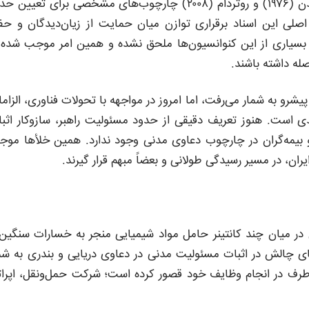
در عرصه بین‌المللی، کنوانسیون‌هایی چون هامبورگ (۱۹۷۸)، لندن (۱۹۷۶) و روتردام (۲۰۰۸) چارچوب‌های مشخصی برای تعیی
 اصلی این اسناد برقراری توازن میان حمایت از زیان‌دیدگان و ح
بسیاری از این کنوانسیون‌ها ملحق نشده و همین امر موجب شده 
صله داشته باشند.
شرو به شمار می‌رفت، اما امروز در مواجهه با تحولات فناوری، الزام
دی است. هنوز تعریف دقیقی از حدود مسئولیت راهبر، سازوکار اثب
 بیمه‌گران در چارچوب دعاوی مدنی وجود ندارد. همین خلأها مو
ان، در مسیر رسیدگی طولانی و بعضاً مبهم قرار گیرند.
 در میان چند کانتینر حامل مواد شیمیایی منجر به خسارات سنگین
ای چالش در اثبات مسئولیت مدنی در دعاوی دریایی و بندری به شم
رف در انجام وظایف خود قصور کرده است؛ شرکت حمل‌ونقل، اپرات