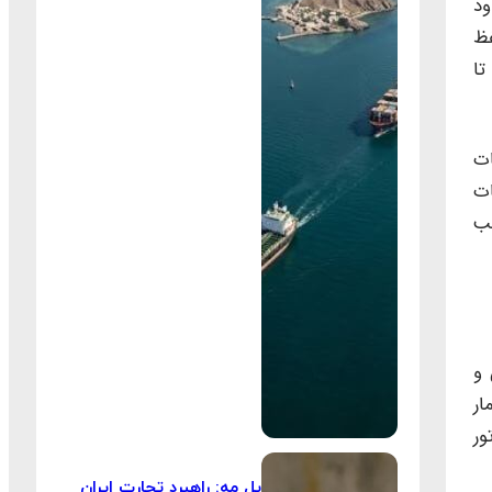
ن حدود
فظ
تا
ات
ات
جب
 و
ار
ور
پل مه: راهبرد تجارت ایران