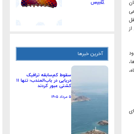
کلیپس
ان
عی
قل
از
ود
آخرین خبرها
ا،
ه،
سقوط کم‌سابقه ترافیک
دریایی در باب‌المندب؛ تنها ۱۱
کشتی عبور کردند
۵ مرداد ۱۴۰۵
ای