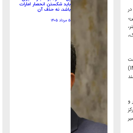
باید شکستن انحصار امارات
در
باشد، نه حذف آن
ی،
۵ مرداد ۱۴۰۵
ر،
ک،
ای مسئولیت
بندری در پوشش خسارات چنین رویدادهایی دخیل‌اند، اما کوچک‌ترین تخلف از مقررات بین‌المللی حمل مواد خطرناک (IMDG Code)
ند
 و
کز
یر