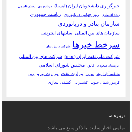
خبرگزاری دانشجویان ایران (ایسنا)
دریانوردی
رستم قاسمی
ریاست جمهوری
روز جهانی دریانوردی
رشد اقتصادی
سازمان بنادر و دریانوردی
سازمان های بین المللی
سایتهای اینترنتی
سرخط خبرها
شرکت دانش بنیان
شرکت ملی نفت ایران (nioc)
شرکت های بین المللی
مجلس شورای اسلامی
قایق
عربستان سعودی
وزارت نفت
وزارت نیرو
منطقه آزاد اروند
چین
مهاجر
کشتی سازی
کریدور شمال-جنوب
کشتیرانی
درباره ما
تمامی اخبار سایت با ذکر منبع می باشد.