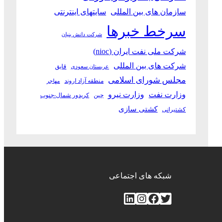
سازمان های بین المللی
سایتهای اینترنتی
سرخط خبرها
شرکت دانش بنیان
شرکت ملی نفت ایران (nioc)
شرکت های بین المللی
قایق
عربستان سعودی
مجلس شورای اسلامی
منطقه آزاد اروند
مهاجر
وزارت نفت
وزارت نیرو
چین
کریدور شمال-جنوب
کشتی سازی
کشتیرانی
شبکه های اجتماعی
توییتر
فیس‌بوک
اینستاگرم
لینکداین