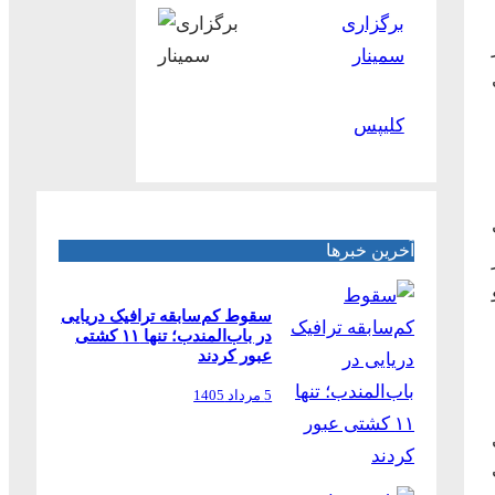
برگزاری
سمینار
کلیپس
آخرین خبرها
سقوط کم‌سابقه ترافیک دریایی
در باب‌المندب؛ تنها ۱۱ کشتی
عبور کردند
5 مرداد 1405