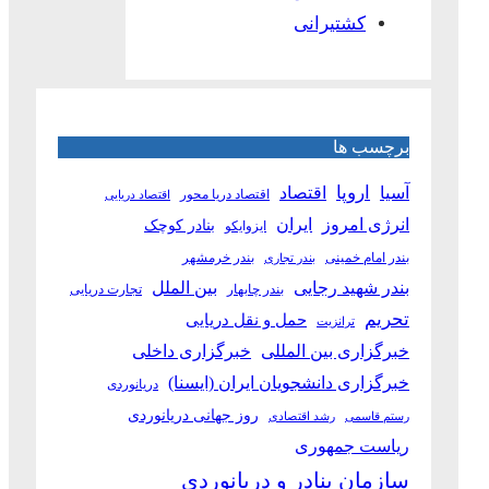
کشتیرانی
برچسب ها
آسیا
اروپا
اقتصاد
اقتصاد دریا محور
اقتصاد دریایی
انرژی امروز
ایران
بنادر کوچک
ایزوایکو
بندر امام خمینی
بندر خرمشهر
بندر تجاری
بین الملل
بندر شهید رجایی
بندر چابهار
تجارت دریایی
تحریم
حمل و نقل دریایی
ترانزیت
خبرگزاری بین المللی
خبرگزاری داخلی
خبرگزاری دانشجویان ایران (ایسنا)
دریانوردی
روز جهانی دریانوردی
رستم قاسمی
رشد اقتصادی
ریاست جمهوری
سازمان بنادر و دریانوردی