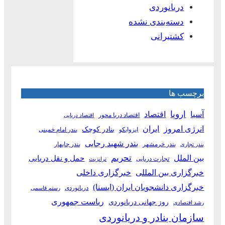
دریانوردی
دسته‌بندی نشده
کشتیرانی
برچسب ها
آسیا
اروپا
اقتصاد
اقتصاد دریا محور
اقتصاد دریایی
انرژی امروز
ایران
بنادر کوچک
ایزوایکو
بندر امام خمینی
بندر شهید رجایی
بندر خرمشهر
بندر چابهار
بندر تجاری
بین الملل
تحریم
حمل و نقل دریایی
تجارت دریایی
ترانزیت
خبرگزاری بین المللی
خبرگزاری داخلی
خبرگزاری دانشجویان ایران (ایسنا)
دریانوردی
رستم قاسمی
ریاست جمهوری
روز جهانی دریانوردی
رشد اقتصادی
سازمان بنادر و دریانوردی