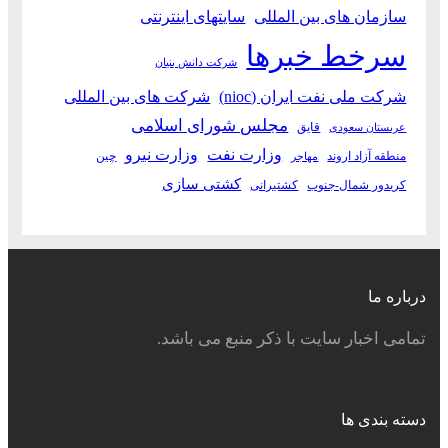
سازمان های بین المللی
سایتهای اینترنتی
سرخط خبرها
شرکت دانش بنیان
شرکت ملی نفت ایران (nioc)
شرکت های بین المللی
مجلس شورای اسلامی
قایق
عربستان سعودی
وزارت نفت
وزارت نیرو
منطقه آزاد اروند
چین
مهاجر
کشتی سازی
کریدور شمال-جنوب
کشتیرانی
درباره ما
تمامی اخبار سایت با ذکر منبع می باشد.
دسته بندی ها