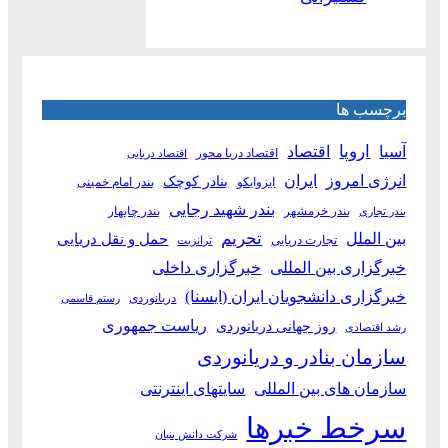
برچسب ها
آسیا
اروپا
اقتصاد
اقتصاد دریا محور
اقتصاد دریایی
انرژی امروز
ایران
بنادر کوچک
ایزوایکو
بندر امام خمینی
بندر شهید رجایی
بندر خرمشهر
بندر چابهار
بندر تجاری
بین الملل
تحریم
حمل و نقل دریایی
تجارت دریایی
ترانزیت
خبرگزاری بین المللی
خبرگزاری داخلی
خبرگزاری دانشجویان ایران (ایسنا)
دریانوردی
رستم قاسمی
ریاست جمهوری
روز جهانی دریانوردی
رشد اقتصادی
سازمان بنادر و دریانوردی
سازمان های بین المللی
سایتهای اینترنتی
سرخط خبرها
شرکت دانش بنیان