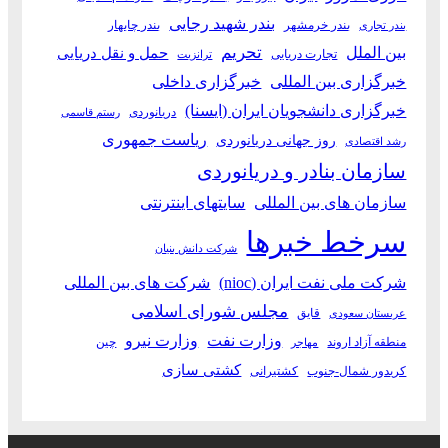
بندر شهید رجایی
بندر خرمشهر
بندر چابهار
بندر تجاری
بین الملل
تحریم
حمل و نقل دریایی
تجارت دریایی
ترانزیت
خبرگزاری بین المللی
خبرگزاری داخلی
خبرگزاری دانشجویان ایران (ایسنا)
دریانوردی
رستم قاسمی
ریاست جمهوری
روز جهانی دریانوردی
رشد اقتصادی
سازمان بنادر و دریانوردی
سازمان های بین المللی
سایتهای اینترنتی
سرخط خبرها
شرکت دانش بنیان
شرکت ملی نفت ایران (nioc)
شرکت های بین المللی
مجلس شورای اسلامی
قایق
عربستان سعودی
وزارت نفت
وزارت نیرو
منطقه آزاد اروند
چین
مهاجر
کشتی سازی
کریدور شمال-جنوب
کشتیرانی