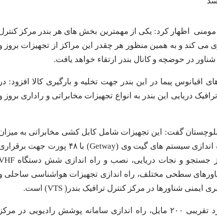
مومنی اظهار کرد: یکی از مهمترین بخش های هر بندر مرکز کنترل
 می کند و به همین منظور هر چقدر این مراکز از تجهیزات بروز و
شناور در حوضچه و کانال بندر ارتقاء خواهد یافت.
ی اقیانوس پیما در این بندر جهت تخلیه و بارگیری کالا افزود: در
رافیک دریایی این بندر به انواع تجهیزات مخابراتی و راداری بروز و
 بلوچستان گفت: این تجهیزات شامل کابل کشی مخابراتی به میزان
یک‌هزار و ۲۰۰ متر از پایانه مسافری تا برج کنترل، نصب و راه اندازی سیستم های گیت وی (Getway) با ۴۸ پورت جهت برقرا
خطوط تلفن به صورت ۲۴ ساعته برای پایداری ارتباط مرکز جستجو و نجات دریایی، نصب و راه اندازی شش 
هگیری مسیر تردد شناورهای سطحی مختلف، راه اندازی تجهیزات هواشناسی ساحلی و
وی بیان کرد: همچنین نصب و راه اندازی رادار ساحلی با برد تقریبی ۲۰۰ مایل، راه اندازی سامانه پوشش رادیویی در مرک