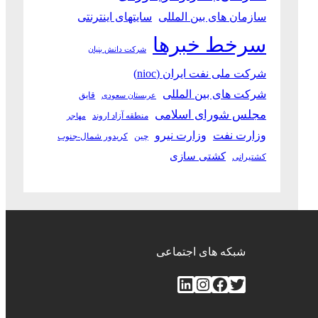
سازمان های بین المللی
سایتهای اینترنتی
سرخط خبرها
شرکت دانش بنیان
شرکت ملی نفت ایران (nioc)
شرکت های بین المللی
قایق
عربستان سعودی
مجلس شورای اسلامی
منطقه آزاد اروند
مهاجر
وزارت نفت
وزارت نیرو
چین
کریدور شمال-جنوب
کشتی سازی
کشتیرانی
شبکه های اجتماعی
توییتر
فیس‌بوک
اینستاگرم
لینکداین