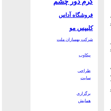
کرم دور چشم
فروشگاه آداس
کلیپس مو
شرکت بهسازان ملت
پیکاوب
طراحی
ری
سایت
دستگاه VHF
برگزاری
همایش
ز