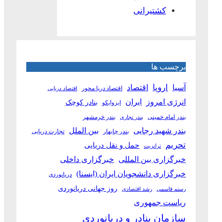
کشتیرانی
برچسب ها
آسیا
اروپا
اقتصاد
اقتصاد دریا محور
اقتصاد دریایی
انرژی امروز
ایران
بنادر کوچک
ایزوایکو
بندر امام خمینی
بندر خرمشهر
بندر تجاری
بین الملل
بندر شهید رجایی
بندر چابهار
تجارت دریایی
تحریم
حمل و نقل دریایی
ترانزیت
خبرگزاری بین المللی
خبرگزاری داخلی
خبرگزاری دانشجویان ایران (ایسنا)
دریانوردی
روز جهانی دریانوردی
رستم قاسمی
رشد اقتصادی
ریاست جمهوری
سازمان بنادر و دریانوردی