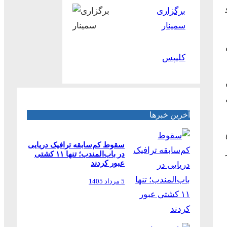
برگزاری
سمینار
کلیپس
ه
آخرین خبرها
 کل سواحل ۵۴۱
سقوط کم‌سابقه ترافیک دریایی
در باب‌المندب؛ تنها ۱۱ کشتی
عبور کردند
5 مرداد 1405