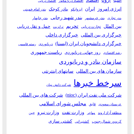
آسیا
اروپا
اقتصاد
اقتصاد دریا محور
اقتصاد دریایی
انرژی امروز
ایران
بنادر کوچک
ایزوایکو
بندر امام خمینی
بندر شهید رجایی
بندر خرمشهر
بندر چابهار
بندر تجاری
بین الملل
تحریم
حمل و نقل دریایی
تجارت دریایی
ترانزیت
خبرگزاری بین المللی
خبرگزاری داخلی
خبرگزاری دانشجویان ایران (ایسنا)
دریانوردی
رستم قاسمی
ریاست جمهوری
روز جهانی دریانوردی
رشد اقتصادی
سازمان بنادر و دریانوردی
سازمان های بین المللی
سایتهای اینترنتی
سرخط خبرها
شرکت دانش بنیان
شرکت ملی نفت ایران (nioc)
شرکت های بین المللی
مجلس شورای اسلامی
قایق
عربستان سعودی
وزارت نفت
وزارت نیرو
منطقه آزاد اروند
چین
مهاجر
کشتی سازی
کریدور شمال-جنوب
کشتیرانی