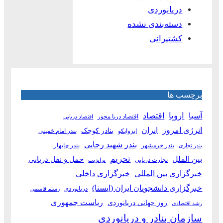
دریانوردی
دسته‌بندی نشده
کشتیرانی
برچسب ها
آسیا
اروپا
اقتصاد
اقتصاد دریا محور
اقتصاد دریایی
انرژی امروز
ایران
بنادر کوچک
ایزوایکو
بندر امام خمینی
بندر شهید رجایی
بندر خرمشهر
بندر چابهار
بندر تجاری
بین الملل
تحریم
حمل و نقل دریایی
تجارت دریایی
ترانزیت
خبرگزاری بین المللی
خبرگزاری داخلی
خبرگزاری دانشجویان ایران (ایسنا)
دریانوردی
رستم قاسمی
ریاست جمهوری
روز جهانی دریانوردی
رشد اقتصادی
سازمان بنادر و دریانوردی