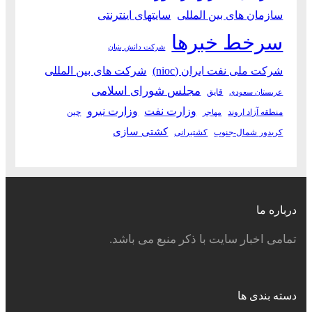
سازمان های بین المللی
سایتهای اینترنتی
سرخط خبرها
شرکت دانش بنیان
شرکت ملی نفت ایران (nioc)
شرکت های بین المللی
مجلس شورای اسلامی
قایق
عربستان سعودی
وزارت نفت
وزارت نیرو
منطقه آزاد اروند
چین
مهاجر
کشتی سازی
کریدور شمال-جنوب
کشتیرانی
درباره ما
تمامی اخبار سایت با ذکر منبع می باشد.
دسته بندی ها