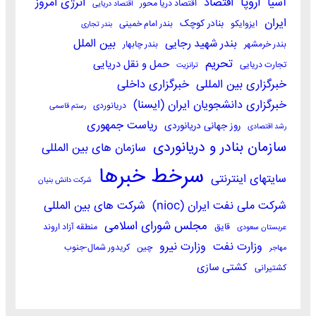
اروپا
آسیا
اقتصاد
انرژی امروز
اقتصاد دریا محور
اقتصاد دریایی
ایران
بنادر کوچک
ایزوایکو
بندر امام خمینی
بندر تجاری
بندر شهید رجایی
بین الملل
بندر خرمشهر
بندر چابهار
تحریم
حمل و نقل دریایی
تجارت دریایی
ترانزیت
خبرگزاری بین المللی
خبرگزاری داخلی
خبرگزاری دانشجویان ایران (ایسنا)
دریانوردی
رستم قاسمی
ریاست جمهوری
روز جهانی دریانوردی
رشد اقتصادی
سازمان بنادر و دریانوردی
سازمان های بین المللی
سرخط خبرها
سایتهای اینترنتی
شرکت دانش بنیان
شرکت ملی نفت ایران (nioc)
شرکت های بین المللی
مجلس شورای اسلامی
قایق
منطقه آزاد اروند
عربستان سعودی
وزارت نفت
وزارت نیرو
چین
کریدور شمال-جنوب
مهاجر
کشتی سازی
کشتیرانی