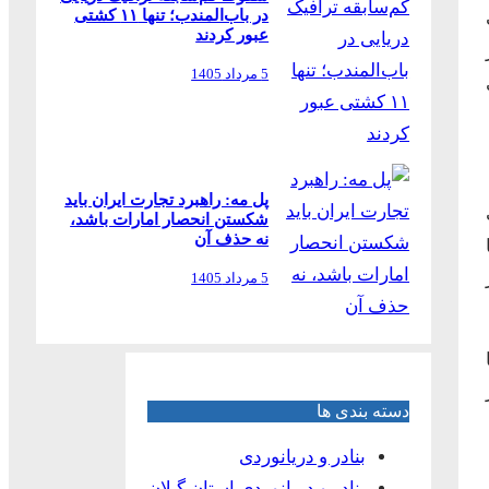
در باب‌المندب؛ تنها ۱۱ کشتی
عبور کردند
دد ۳۰۰ هزار
5 مرداد 1405
پل مه: راهبرد تجارت ایران باید
ت
شکستن انحصار امارات باشد،
نه حذف آن
ا
ز
5 مرداد 1405
دسته بندی ها
بنادر و دریانوردی
بنادر و دریانوردی استان گیلان