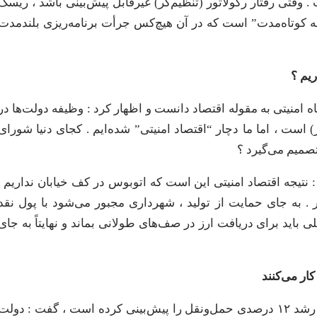
 وقتی رفتار رگولاتور (تنظیم‌گر) غیرقابل پیش‌بینی باشد ، ریسک
 کوتاه‌مدت” است که در آن هیچ‌کس جرأت برنامه‌ریزی بلندمدت
ریم ؟
 امنیتی به مقوله اقتصاد دانست و اظهار کرد : وظیفه دولت‌ها در
 است ، اما ما دچار “اقتصاد امنیتی” شده‌ایم . کجای دنیا شورای
صمیم می‌گیرد ؟
تیجه اقتصاد امنیتی این است که اتوبوس در کف خیابان نداریم .
 به جای حمایت از تولید ، شهرداری مجبور می‌شود با پول نقد
 باید برای دریافت ارز در صف‌های طولانی بماند و نهایتاً به جای
کار می‌کنند
​این فعال اقتصادی با اشاره به اهداف برنامه هفتم توسعه که رشد ۱۲ درصدی حمل‌ونقل را پیش‌بینی کرده است ، گفت : دولت