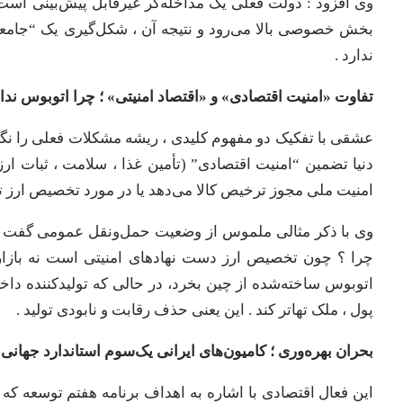
​وی افزود : دولت فعلی یک مداخله‌گر غیرقابل پیش‌بینی است .
بخش خصوصی بالا می‌رود و نتیجه آن ، شکل‌گیری یک “جامعه
ندارد .
​تفاوت «امنیت اقتصادی» و «اقتصاد امنیتی» ؛ چرا اتوبوس ندا
​عشقی با تفکیک دو مفهوم کلیدی ، ریشه مشکلات فعلی را نگاه
دنیا تضمین “امنیت اقتصادی” (تأمین غذا ، سلامت ، ثبات ارز)
امنیت ملی مجوز ترخیص کالا می‌دهد یا در مورد تخصیص ارز ت
​وی با ذکر مثالی ملموس از وضعیت حمل‌ونقل عمومی گفت : ن
چرا ؟ چون تخصیص ارز دست نهادهای امنیتی است نه بازار .
اتوبوس ساخته‌شده از چین بخرد، در حالی که تولیدکننده داخلی
پول ، ملک تهاتر کند . این یعنی حذف رقابت و نابودی تولید .
​بحران بهره‌وری ؛ کامیون‌های ایرانی یک‌سوم استاندارد جهانی 