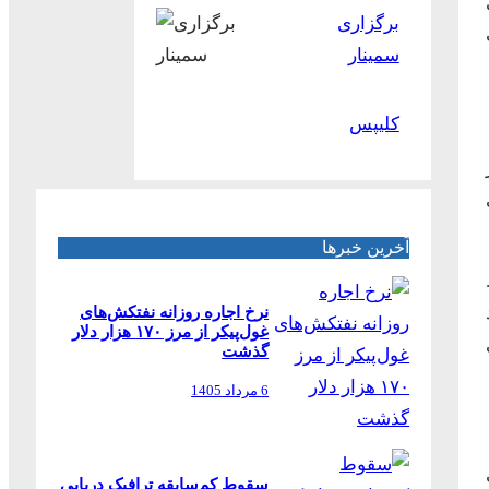
برگزاری
سمینار
کلیپس
آخرین خبرها
نرخ اجاره روزانه نفتکش‌های
غول‌پیکر از مرز ۱۷۰ هزار دلار
گذشت
6 مرداد 1405
سقوط کم‌سابقه ترافیک دریایی