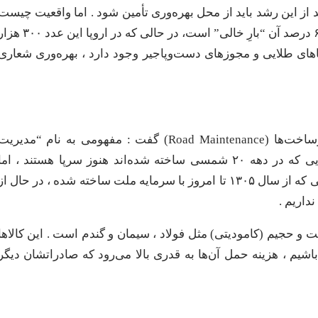
 سرمایه‌گذاری ندارد ، بنابراین طبق برنامه ۴۰ درصد از این رشد باید از محل بهره‌وری تأمین شود . اما واقعیت چیست
؟ کامیون در ایران سالانه ۱۰۰ هزار کیلومتر پیمایش دارد که ۶۰ درصد آن “بارِ خالی” است، در حالی که در اروپا این ع
ضاهای طلایی و مجوزهای دست‌وپاجیر وجود دارد ، بهره‌وری شعاری
​بهروز عشقی با ابراز نگرانی شدید از وضعیت نگهداری زیرساخت‌ها (Road Maintenance) گفت : مفهومی به نام “مدیری
دارایی‌های فیزیکی” در وزارت راه ما گم شده است . پل‌هایی که در دهه ۲۰ شمسی ساخته شده‌اند هنوز سرپا هستند ، ام
سازه‌های سه سال پیش دچار مشکل می‌شوند . زیرساخت‌هایی که از سال ۱۳۰۵ تا امروز با سرمایه ملت ساخته شده ، در حال ا
نداریم .
مت و حجیم (کامودیتی) مثل فولاد ، سیمان و گندم است . این کالاها
شیم ، هزینه حمل آن‌ها به قدری بالا می‌رود که صادراتشان دیگر