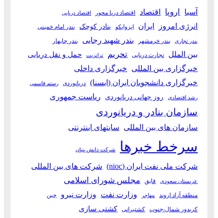
آسیا
اروپا
اقتصاد
اقتصاد دریا محور
اقتصاد دریایی
انرژی امروز
ایران
بنادر کوچک
ایزوایکو
بندر امام خمینی
بندر شهید رجایی
بندر خرمشهر
بندر چابهار
بندر تجاری
بین الملل
تحریم
حمل و نقل دریایی
تجارت دریایی
ترانزیت
خبرگزاری بین المللی
خبرگزاری داخلی
خبرگزاری دانشجویان ایران (ایسنا)
دریانوردی
رستم قاسمی
ریاست جمهوری
روز جهانی دریانوردی
رشد اقتصادی
سازمان بنادر و دریانوردی
سازمان های بین المللی
سایتهای اینترنتی
سرخط خبرها
شرکت دانش بنیان
شرکت ملی نفت ایران (nioc)
شرکت های بین المللی
مجلس شورای اسلامی
قایق
عربستان سعودی
وزارت نفت
وزارت نیرو
منطقه آزاد اروند
چین
مهاجر
کشتی سازی
کریدور شمال-جنوب
کشتیرانی