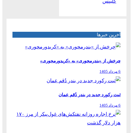
کلیپس
آخرین خبرها
چرخش از «بندرمحوری» به «کریدورمحوری»
6 مرداد 1405
ثبت رکورد جدید در بندر دُقم عمان
6 مرداد 1405