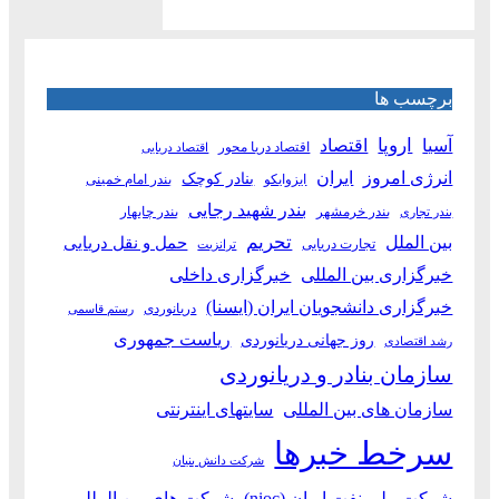
برچسب ها
آسیا
اروپا
اقتصاد
اقتصاد دریا محور
اقتصاد دریایی
انرژی امروز
ایران
بنادر کوچک
ایزوایکو
بندر امام خمینی
بندر شهید رجایی
بندر خرمشهر
بندر چابهار
بندر تجاری
بین الملل
تحریم
حمل و نقل دریایی
تجارت دریایی
ترانزیت
خبرگزاری بین المللی
خبرگزاری داخلی
خبرگزاری دانشجویان ایران (ایسنا)
دریانوردی
رستم قاسمی
ریاست جمهوری
روز جهانی دریانوردی
رشد اقتصادی
سازمان بنادر و دریانوردی
سازمان های بین المللی
سایتهای اینترنتی
سرخط خبرها
شرکت دانش بنیان
شرکت ملی نفت ایران (nioc)
شرکت های بین المللی