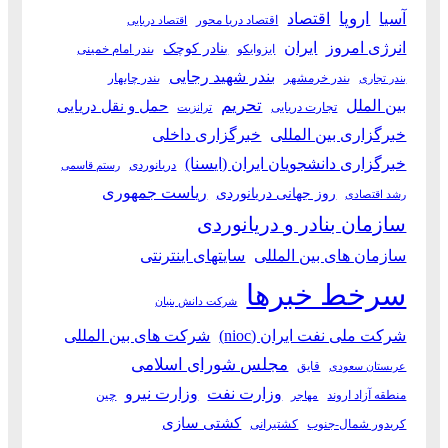
آسیا
اروپا
اقتصاد
اقتصاد دریا محور
اقتصاد دریایی
انرژی امروز
ایران
بنادر کوچک
ایزوایکو
بندر امام خمینی
بندر شهید رجایی
بندر خرمشهر
بندر چابهار
بندر تجاری
بین الملل
تحریم
حمل و نقل دریایی
تجارت دریایی
ترانزیت
خبرگزاری بین المللی
خبرگزاری داخلی
خبرگزاری دانشجویان ایران (ایسنا)
دریانوردی
رستم قاسمی
ریاست جمهوری
روز جهانی دریانوردی
رشد اقتصادی
سازمان بنادر و دریانوردی
سازمان های بین المللی
سایتهای اینترنتی
سرخط خبرها
شرکت دانش بنیان
شرکت ملی نفت ایران (nioc)
شرکت های بین المللی
مجلس شورای اسلامی
قایق
عربستان سعودی
وزارت نفت
وزارت نیرو
منطقه آزاد اروند
چین
مهاجر
کشتی سازی
کریدور شمال-جنوب
کشتیرانی