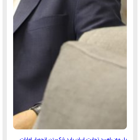
پل مه: راهبرد تجارت ایران باید شکستن انحصار امارات