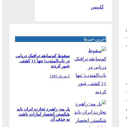
کلیپس
ه
آخرین خبرها
سقوط کم‌سابقه ترافیک دریایی
در باب‌المندب؛ تنها ۱۱ کشتی
عبور کردند
5 مرداد 1405
د
پل مه: راهبرد تجارت ایران باید
شکستن انحصار امارات باشد،
نه حذف آن