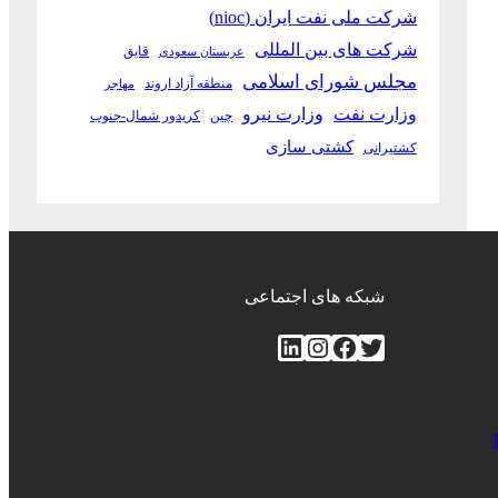
شرکت ملی نفت ایران (nioc)
شرکت های بین المللی
قایق
عربستان سعودی
مجلس شورای اسلامی
منطقه آزاد اروند
مهاجر
وزارت نفت
وزارت نیرو
چین
کریدور شمال-جنوب
کشتی سازی
کشتیرانی
شبکه های اجتماعی
توییتر
فیس‌بوک
اینستاگرم
لینکداین