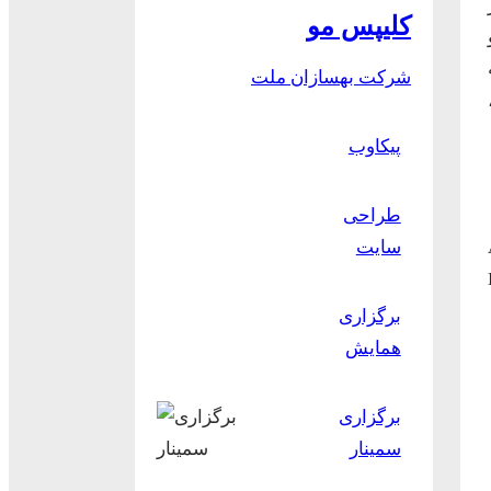
ر
کلیپس مو
شرکت بهسازان ملت
پیکاوب
طراحی
)
سایت
 بندر King
برگزاری
همایش
برگزاری
سمینار