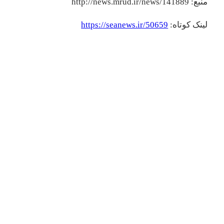
منبع: http://news.mrud.ir/news/141889
لینک کوتاه:
https://seanews.ir/50659