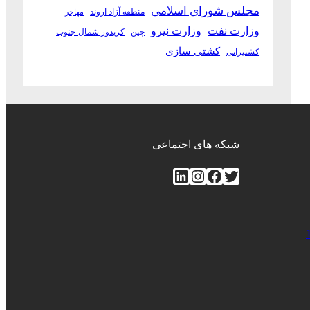
مجلس شورای اسلامی
منطقه آزاد اروند
مهاجر
وزارت نفت
وزارت نیرو
چین
کریدور شمال-جنوب
کشتی سازی
کشتیرانی
شبکه های اجتماعی
توییتر
فیس‌بوک
اینستاگرم
لینکداین