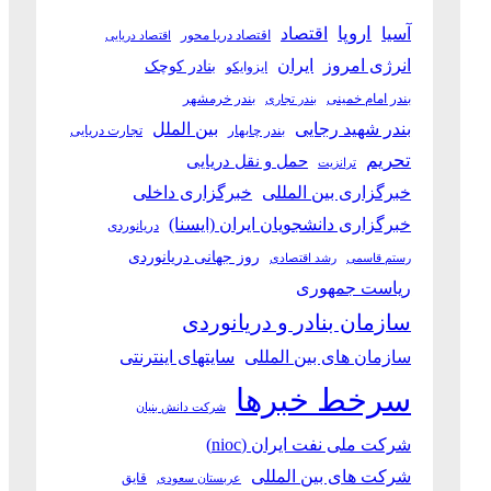
آسیا
اروپا
اقتصاد
اقتصاد دریا محور
اقتصاد دریایی
انرژی امروز
ایران
بنادر کوچک
ایزوایکو
بندر امام خمینی
بندر خرمشهر
بندر تجاری
بین الملل
بندر شهید رجایی
بندر چابهار
تجارت دریایی
تحریم
حمل و نقل دریایی
ترانزیت
خبرگزاری بین المللی
خبرگزاری داخلی
خبرگزاری دانشجویان ایران (ایسنا)
دریانوردی
روز جهانی دریانوردی
رستم قاسمی
رشد اقتصادی
ریاست جمهوری
سازمان بنادر و دریانوردی
سازمان های بین المللی
سایتهای اینترنتی
سرخط خبرها
شرکت دانش بنیان
شرکت ملی نفت ایران (nioc)
شرکت های بین المللی
قایق
عربستان سعودی