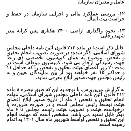
عامل و مدیران سازمان
۱۲- بررسی عملکرد مالی و اجرایی سازمان در حفظ و
حراست بیت المال
۱۳- نحوه واگذاری اراضی ۲۴۰۰ هکتاری پس کرانه بندر
شهید رجایی
قابل ذکر است؛ در ماده ۲۱۲ قانون آئین نامه داخلی
مجلس
شورای
اسلامی، ذکر شده: در صورت تصویب انجام تحقیق
و تفحص، موضوع به همان کمیسیون تخصصى ذی ربط
جهت رسیدگى ارجاع می شود. کمیسیون موظف است در
مدت ۲۰ روز اعضای هیئت تحقیق و تفحص را که حداقل ۱۱
و حداکثر ۱۵ نفر خواهند بود از بین نمایندگان تعیین و به
رئیس مجلس جهت صدور ابلاغ معرفى نماید.
به گزارش مرین‌پرس، با توجه به این که طبق تبصره ۸ ماده
۲۱۲ قانون آئین نامه داخلی مجلس شورای اسلامی، مهلت
انجام تحقیق و تفحص ۶ ماه از تاریخ صدور ابلاغ اعضای
هیئت توسط رئیس مجلس است و در صورت ضرورت با
درخواست هیئت و تصویب
هیئت رئیسه
مجلس تا ۶ ماه
دیگر قابل تمدید می باشد، مشخص است که مهلت انجام
این تحقیق و تفحص اواسط شهریور ماه سال ۱۴۰۱ به اتمام
رسیده است.