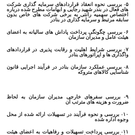
۵- بررسی نحوه انعقاد قراردادهای
سرمایه گذاری
شرکت
های فعال در
بندر شهید رجایی
و ابهامات مطرح شده درباره
اختصاص سهمیه رانتی به برخی شرکت های خاص بدون
سابقه مرتبط و
سرمایه گذاری
در بنادر
۶- بررسی چگونگی پرداخت پاداش های سالیانه به اعضای
هیئت عامل و مدیران سازمان
۷- بررسی شرایط اهلیت و
رقابت
پذیری در قراردادهای
واگذاری ها و اپراتورهای بنادر
۸- بررسی عملکرد سازمان بنادر در فرآیند اجرایی قانون
شناسایی کالاهای متروکه
۹- بررسی سفرهای خارجی مدیران سازمان به لحاظ
ضرورت و هزینه های مترتب آن
۱۰- بررسی و نحوه فرآیند در تسهیلات ارائه شده از محل
وجوه اداره شده
۱۱- بررسی پرداخت تسهیلات و رفاهیات به اعضای هیئت