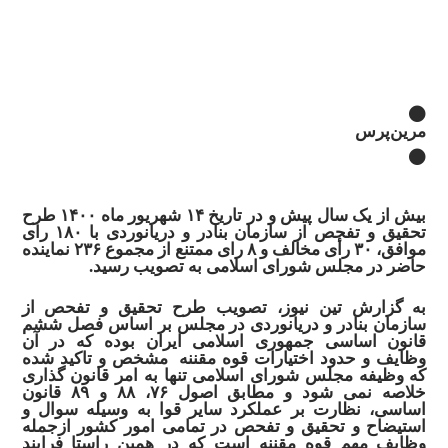
مرین‌پرس
بیش از یک سال پیش و در تاریخ ۱۴ شهریور ماه ۱۴۰۰
طرح
تحقیق و تفحص از سازمان بنادر و دریانوردی
با ۱۸۰ رای
موافق، ۳۰ رأی مخالف و ۸ رای ممتنع از مجموع ۲۳۶ نماینده
حاضر در مجلس شورای اسلامی به تصویب رسید.
به گزارش
تین
نیوز، تصویب طرح تحقیق و تفحص از
سازمان بنادر و دریانوردی
در مجلس بر اساس فصل ششم
قانون اساسی جمهوری اسلامی
ایران بوده که در آن
وظایف و حدود اختیارات قوه مقننه مشخص و تاکید شده
که وظیفه
مجلس شورای اسلامی
تنها به امر قانون گذاری
خلاصه نمی شود و مطابق اصول ۷۶، ۸۸ و ۸۹
قانون
اساسی، نظارت بر عملکرد سایر قوا به وسیله سوال و
استیضاح و تحقیق و تفحص در تمامی امور کشور ازجمله
وظایف مهم قوه مقننه است که در همین راستا فرایند