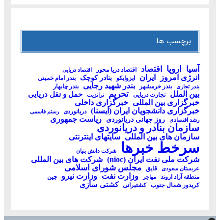
برچسب ها
اروپا
آسیا
اقتصاد
اقتصاد دریا محور
اقتصاد دریایی
انرژی امروز
ایران
بنادر کوچک
ایزوایکو
بندر امام خمینی
بندر شهید رجایی
بندر خرمشهر
بندر چابهار
بندر تجاری
تحریم
بین الملل
حمل و نقل دریایی
تجارت دریایی
ترانزیت
خبرگزاری بین المللی
خبرگزاری داخلی
خبرگزاری دانشجویان ایران (ایسنا)
دریانوردی
رستم قاسمی
ریاست جمهوری
روز جهانی دریانوردی
رشد اقتصادی
سازمان بنادر و دریانوردی
سازمان های بین المللی
سایتهای اینترنتی
سرخط خبرها
شرکت دانش بنیان
شرکت ملی نفت ایران (nioc)
شرکت های بین المللی
مجلس شورای اسلامی
قایق
عربستان سعودی
وزارت نفت
وزارت نیرو
منطقه آزاد اروند
چین
مهاجر
کشتی سازی
کریدور شمال-جنوب
کشتیرانی