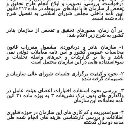
درخواست، بررسی، تصویب و ابلاغ انجام طرح تحقیق و
تفحص از سازمان ها یا نهادهای مربوطه در ماده ۲۱۲
قانون
آیین نامه داخلی
مجلس شورای اسلامی
به تفصیل شرح
داده شده است.
در آن زمان، محورهای تحقیق و تفحص از سازمان بنادر
کشور به شرح زیر اعلام شد:
۱-
سازمان بنادر و دریانوردی
مشمول مقررات قانون
محاسبات عمومی کشور و آیین نامه معاملات دولتی نمی
باشد و بنا بر گزارشات و خبرهای واصله تخلفات و
سوءاستفاده هایی در این سازمان محتمل است
۲- نحوه و کیفیت برگزاری جلسات شورای عالی سازمان و
تصمیمات گرفته شده
۳- بررسی نحوه استفاده اختیارات اعضای هیئت عامل در
واگذاری های بدون ترک تشریفات ۳ به ویژه ماده ۳۱ آئین
نامه معاملات این سازمان
۴- سوءمدیریت و کم کاری های این سازمان در حوزه
فناوری
اطلاعات
و بررسی
کارشناسی
هزینه های انجام شده طی
مدت دو سال گذشته