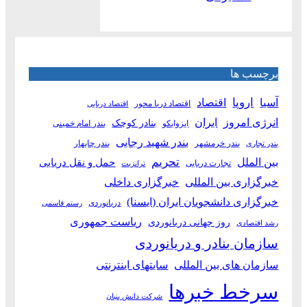
برچسب ها
آسیا
اروپا
اقتصاد
اقتصاد دریا محور
اقتصاد دریایی
انرژی امروز
ایران
بنادر کوچک
ایزوایکو
بندر امام خمینی
بندر شهید رجایی
بندر خرمشهر
بندر چابهار
بندر تجاری
بین الملل
تحریم
حمل و نقل دریایی
تجارت دریایی
ترانزیت
خبرگزاری بین المللی
خبرگزاری داخلی
خبرگزاری دانشجویان ایران (ایسنا)
دریانوردی
رستم قاسمی
ریاست جمهوری
روز جهانی دریانوردی
رشد اقتصادی
سازمان بنادر و دریانوردی
سازمان های بین المللی
سایتهای اینترنتی
سرخط خبرها
شرکت دانش بنیان