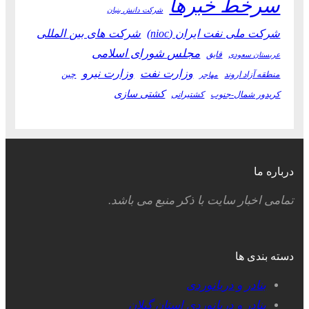
سرخط خبرها
شرکت دانش بنیان
شرکت ملی نفت ایران (nioc)
شرکت های بین المللی
مجلس شورای اسلامی
قایق
عربستان سعودی
وزارت نفت
وزارت نیرو
منطقه آزاد اروند
چین
مهاجر
کشتی سازی
کریدور شمال-جنوب
کشتیرانی
درباره ما
تمامی اخبار سایت با ذکر منبع می باشد.
دسته بندی ها
بنادر و دریانوردی
بنادر و دریانوردی استان گیلان